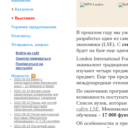
Вакансии
Каталоги
Выставки
Горячие предложения
В прошлом году мы у
Контакты
разработал один из са
экономики (LSE). С
се
Отправить запрос
будет на базе еще одн
Войти на сайт
London International F
Зарегистрироваться
эквивалент традиционн
Подписаться на
рассылку
изучают четыре предме
Новости
предмет. Еще три пред
2022-02-03 Бранч с
международные отношен
представителями британских
школ – 12 февраля в Киеве
По окончании програм
2021-10-14 Англия сняла
карантинные ограничения для
возможность поступат
вакцинированных украинцев
Список вузов, которые
2021-09-22 Призы для гостей
виртуальной выставки
сайте LSE
. Минимальн
«Британское образование»
обучения –
17 000 фун
2021-09-02 Пятая виртуальная
выставка «Британское
образование» 17 и 18 сентября
Об особенностях и пр
2021-06-14 Последний шанс