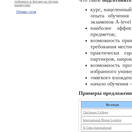
Что такое
подготовите
побывать в Англии на летних
каникулах!
курс, нацеленный
Облако тэгов
опыта обучения 
экзаменов A-level
наиболее эффек
предметов;
возможность при
требования местн
практически га
партнеров, широк
возможность про
избранного униве
«мягкое» вхожден
начало обучения – 
Примеры предложени
Колледж
Chichester College
International House London
St Giles International