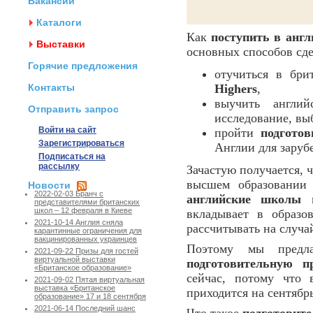
Вакансии
Каталоги
Как
поступить в англ
Выставки
основных способов сде
Горячие предложения
отучиться в бри
Контакты
Highers
,
выучить англи
Отправить запрос
исследование, вы
Войти на сайт
пройти
подготов
Зарегистрироваться
Англии для заруб
Подписаться на
рассылку
Зачастую получается, 
высшем образовании 
Новости
2022-02-03 Бранч с
английские школы
м
представителями британских
школ – 12 февраля в Киеве
вкладывает в образо
2021-10-14 Англия сняла
рассчитывать на случа
карантинные ограничения для
вакцинированных украинцев
Поэтому мы предл
2021-09-22 Призы для гостей
виртуальной выставки
подготовительную п
«Британское образование»
сейчас, потому что
2021-09-02 Пятая виртуальная
выставка «Британское
приходится на сентябрь
образование» 17 и 18 сентября
2021-06-14 Последний шанс