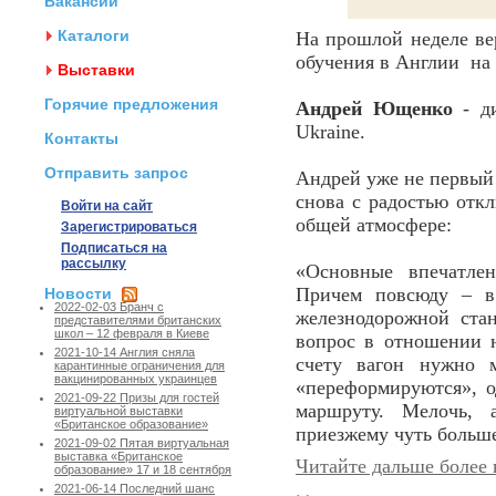
Вакансии
Каталоги
На прошлой неделе ве
обучения в Англии на
Выставки
Горячие предложения
Андрей Ющенко
- ди
Ukraine.
Контакты
Отправить запрос
Андрей уже не первый 
снова с радостью откл
Войти на сайт
общей атмосфере:
Зарегистрироваться
Подписаться на
рассылку
«Основные впечатле
Причем повсюду – в
Новости
2022-02-03 Бранч с
железнодорожной ста
представителями британских
школ – 12 февраля в Киеве
вопрос в отношении н
2021-10-14 Англия сняла
счету вагон нужно м
карантинные ограничения для
вакцинированных украинцев
«переформируются», о
2021-09-22 Призы для гостей
маршруту. Мелочь, 
виртуальной выставки
«Британское образование»
приезжему чуть больше
2021-09-02 Пятая виртуальная
выставка «Британское
Читайте дальше более 
образование» 17 и 18 сентября
2021-06-14 Последний шанс