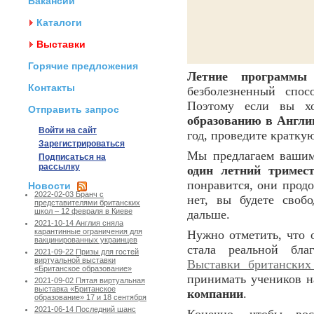
Вакансии
Каталоги
Выставки
Горячие предложения
Летние программы
Контакты
безболезненный спос
Поэтому если вы хо
Отправить запрос
образованию в Англи
Войти на сайт
год, проведите кратку
Зарегистрироваться
Мы предлагаем ваши
Подписаться на
рассылку
один летний тримес
понравится, они продо
Новости
2022-02-03 Бранч с
нет, вы будете своб
представителями британских
школ – 12 февраля в Киеве
дальше.
2021-10-14 Англия сняла
карантинные ограничения для
Нужно отметить, что 
вакцинированных украинцев
стала реальной бла
2021-09-22 Призы для гостей
виртуальной выставки
Выставки британских
«Британское образование»
принимать учеников н
2021-09-02 Пятая виртуальная
выставка «Британское
компании
.
образование» 17 и 18 сентября
2021-06-14 Последний шанс