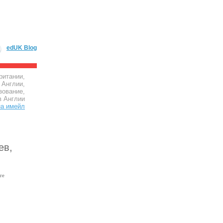
edUK Blog
ритании,
 Англии,
зование,
в Англии
ев,