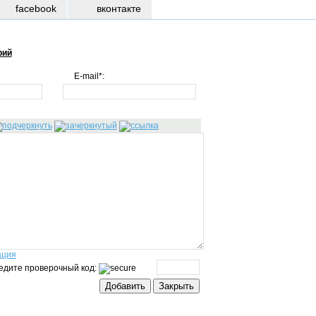
facebook
вконтакте
рий
E-mail*:
ация
едите проверочный код: