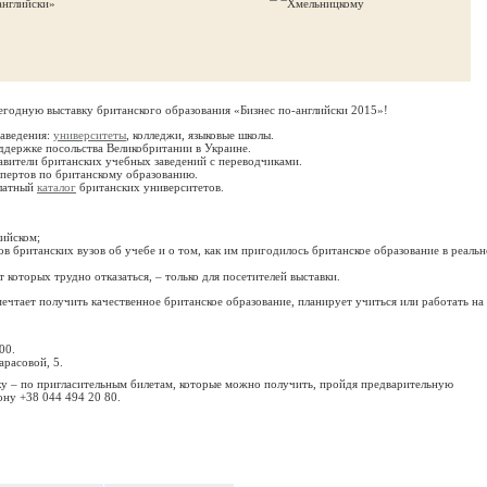
егодную выставку британского образования «Бизнес по-английски 2015»!
заведения:
университеты
, колледжи, языковые школы.
ддержке посольства Великобритании в Украине.
авители британских учебных заведений с переводчиками.
спертов по британскому образованию.
платный
каталог
британских университетов.
лийском;
 британских вузов об учебе и о том, как им пригодилось британское образование в реаль
 которых трудно отказаться, – только для посетителей выставки.
мечтает получить качественное британское образование, планирует учиться или работать на
00.
арасовой, 5.
ку – по пригласительным билетам, которые можно получить, пройдя предварительную
ону +38 044 494 20 80.