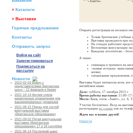
Вакансии
Каталоги
Выставки
Горячие предложения
Открыта регистрация на восьмую еж
Контакты
Только британские учебные 
Выставка проводится при по
На стендах работают предст
Отправить запрос
Бесплатные консультации эк
Каждому посетителю – бес
Войти на сайт
А также:
Зарегистрироваться
семинары и тренинги на анг
Подписаться на
«живые истории» выпускников
рассылку
жизни;
специальные предложения, от
Новости
Выставка будет интересна всем, кто 
2022-02-03 Бранч с
английском языке.
представителями британских
школ – 12 февраля в Киеве
Дата:
суббота, 17 октября 2015 г.
2021-10-14 Англия сняла
Время работы выставки:
11:00–17:
карантинные ограничения для
Место:
Киев, отель «Хаятт», ул. А. Т
вакцинированных украинцев
Участие бесплатное. Вход на выстав
2021-09-22 Призы для гостей
регистрацию
по ссылке
или по телеф
виртуальной выставки
«Британское образование»
Ждем вас и ваших друзей!
2021-09-02 Пятая виртуальная
Новости
выставка «Британское
образование» 17 и 18 сентября
2021-06-14 Последний шанс