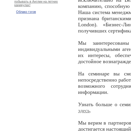
исключительно на В
побывать в Англии на летних
компанию, способную 
каникулах!
Наша система менеджме
Облако тэгов
признана британским
London). «Бизнес-
получивших сертифика
Мы заинтересованы
индивидуальными аге
их интересы, обесп
достойное вознагражде
На семинаре вы смо
непосредственно рабо
возможного сотрудн
информации.
Узнать больше о семин
здесь
.
Мы верим в партнеров
достигается настоящий