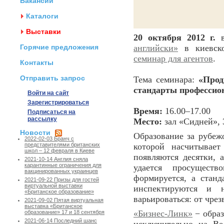
Вакансии
Каталоги
Выставки
20 октября 2012 г.
Горячие предложения
английски»
в киевско
семинар для агентов
.
Контакты
Отправить запрос
Тема семинара:
«Прод
стандарты профессио
Войти на сайт
Зарегистрироваться
Время:
16.00–17.00
Подписаться на
рассылку
Место:
зал «Сидней», 
Новости
Образование за рубеж
2022-02-03 Бранч с
которой насчитывае
представителями британских
школ – 12 февраля в Киеве
появляются десятки, 
2021-10-14 Англия сняла
карантинные ограничения для
удается просущест
вакцинированных украинцев
формируется, а стан
2021-09-22 Призы для гостей
виртуальной выставки
инспектируются и 
«Британское образование»
варьироваться: от чре
2021-09-02 Пятая виртуальная
выставка «Британское
«Бизнес-Линк»
− образ
образование» 17 и 18 сентября
2021-06-14 Последний шанс