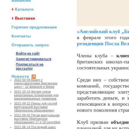
Вакансии
Каталоги
Выставки
Горячие предложения
«Английский клуб „Б
Контакты
в феврале этого год
резиденции Посла Ве
Отправить запрос
Войти на сайт
Члены клуба –
клие
Зарегистрироваться
британских школах-п
Подписаться на
состоятельных украинс
рассылку
Новости
Среди них – собствен
2022-02-03 Бранч с
представителями британских
компаний, государст
школ – 12 февраля в Киеве
представляющие элит
2021-10-14 Англия сняла
карантинные ограничения для
заработать деньги, и 
вакцинированных украинцев
относящиеся к вопрос
2021-09-22 Призы для гостей
виртуальной выставки
нового поколения стра
«Британское образование»
2021-09-02 Пятая виртуальная
выставка «Британское
Клуб призван
объеди
образование» 17 и 18 сентября
площадкой для их встр
2021-06-14 Последний шанс