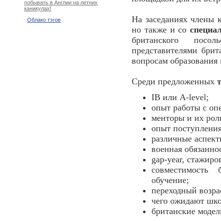
побывать в Англии на летних
каникулах!
На заседаниях члены к
Облако тэгов
но также и со
специа
британского посо
представителями брит
вопросам образования 
Среди предложенных
IB или A-level;
опыт работы с оп
менторы и их рол
опыт поступления
различные аспект
военная обязанно
gap-year, стажир
совместимость 
обучение;
переходный возра
чего ожидают шко
британские модел