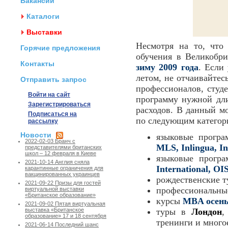
Вакансии
Каталоги
Выставки
Несмотря на то, что
Горячие предложения
обучения в Великобр
Контакты
зиму 2009 года
. Если
летом, не отчаивайтес
Отправить запрос
профессионалов, студ
Войти на сайт
программу нужной дли
Зарегистрироваться
расходов. В данный м
Подписаться на
по следующим категор
рассылку
Новости
языковые програ
2022-02-03 Бранч с
MLS, Inlingua, In
представителями британских
школ – 12 февраля в Киеве
языковые прогр
2021-10-14 Англия сняла
International, O
карантинные ограничения для
вакцинированных украинцев
рождественские 
2021-09-22 Призы для гостей
профессиональные
виртуальной выставки
«Британское образование»
курсы
MBA осень
2021-09-02 Пятая виртуальная
туры в
Лондон
,
выставка «Британское
образование» 17 и 18 сентября
тренинги и много
2021-06-14 Последний шанс