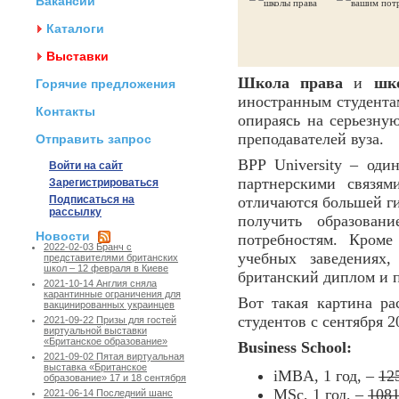
Вакансии
Каталоги
Выставки
Школа права
и
шк
Горячие предложения
иностранным студентам
Контакты
опираясь на серьезну
преподавателей вуза.
Отправить запрос
BPP University – од
Войти на сайт
партнерскими связям
Зарегистрироваться
Подписаться на
отличаются большей ги
рассылку
получить образовани
Новости
потребностям. Кроме
2022-02-03 Бранч с
учебных заведениях
представителями британских
школ – 12 февраля в Киеве
британский диплом и 
2021-10-14 Англия сняла
карантинные ограничения для
Вот такая картина ра
вакцинированных украинцев
студентов с сентября 2
2021-09-22 Призы для гостей
виртуальной выставки
«Британское образование»
Business School:
2021-09-02 Пятая виртуальная
выставка «Британское
iMBA, 1 год, –
12
образование» 17 и 18 сентября
MSc, 1 год, –
108
2021-06-14 Последний шанс