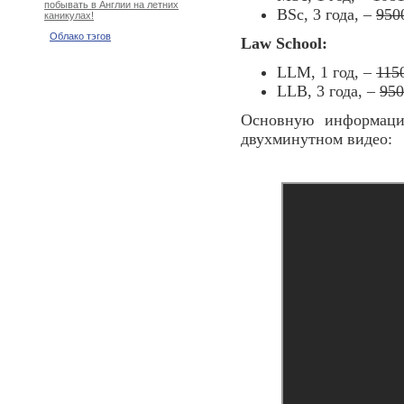
побывать в Англии на летних
BSc, 3 года, –
950
каникулах!
Облако тэгов
Law School:
LLM, 1 год, –
115
LLB, 3 года, –
950
О
сновную информаци
двухминутном видео: