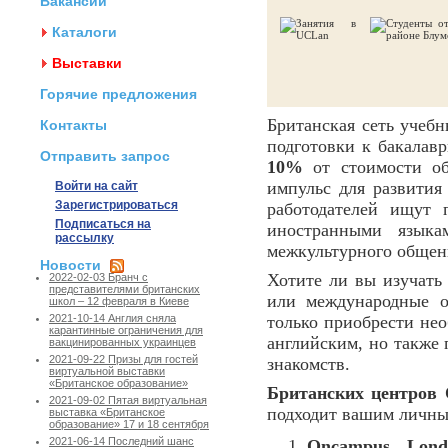
Вакансии
Каталоги
Выставки
Горячие предложения
Британская сеть учеб
Контакты
подготовки к бакалав
Отправить запрос
10%
от стоимости об
импульс для развития
Войти на сайт
Зарегистрироваться
работодателей ищут 
Подписаться на
иностранными язык
рассылку
межкультурного общен
Новости
Хотите ли вы изучать 
2022-02-03 Бранч с
представителями британских
или международные о
школ – 12 февраля в Киеве
только приобрести нео
2021-10-14 Англия сняла
карантинные ограничения для
английским, но также
вакцинированных украинцев
2021-09-22 Призы для гостей
знакомств.
виртуальной выставки
«Британское образование»
Британских центров 
2021-09-02 Пятая виртуальная
подходит вашим личны
выставка «Британское
образование» 17 и 18 сентября
2021-06-14 Последний шанс
Oncampus Lond