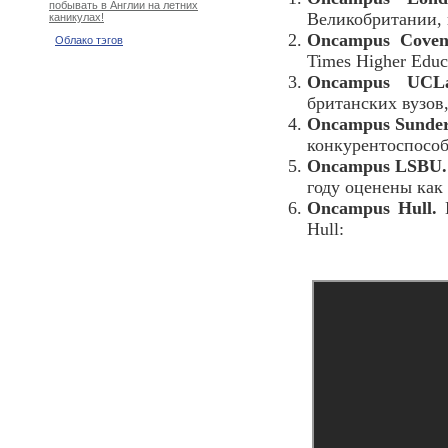
побывать в Англии на летних
Великобритании, 
каникулах!
Oncampus Coven
Облако тэгов
Times Higher Educ
Oncampus UCLa
британских вузов
Oncampus Sunder
конкурентоспособ
Oncampus LSBU.
году оценены как 
Oncampus Hull.
И
Hull: