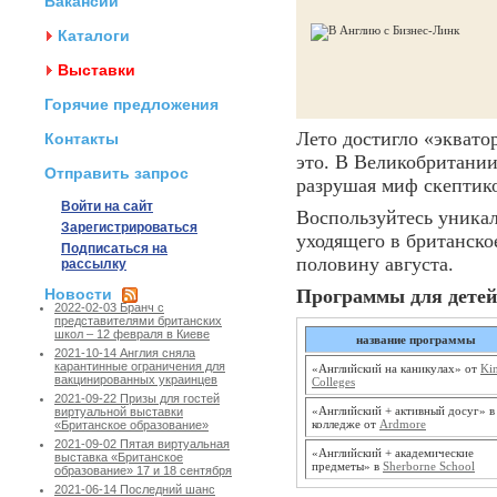
Вакансии
Каталоги
Выставки
Горячие предложения
Лето достигло «эквато
Контакты
это. В Великобритани
Отправить запрос
разрушая миф скептико
Войти на сайт
Воспользуйтесь уникал
Зарегистрироваться
уходящего в британско
Подписаться на
половину августа.
рассылку
Новости
Программы для детей
2022-02-03 Бранч с
представителями британских
школ – 12 февраля в Киеве
название программы
2021-10-14 Англия сняла
карантинные ограничения для
«Английский на каникулах» от
Ki
вакцинированных украинцев
Colleges
2021-09-22 Призы для гостей
«Английский + активный досуг» в
виртуальной выставки
колледже от
Ardmore
«Британское образование»
2021-09-02 Пятая виртуальная
«Английский + академические
выставка «Британское
предметы» в
Sherborne School
образование» 17 и 18 сентября
2021-06-14 Последний шанс