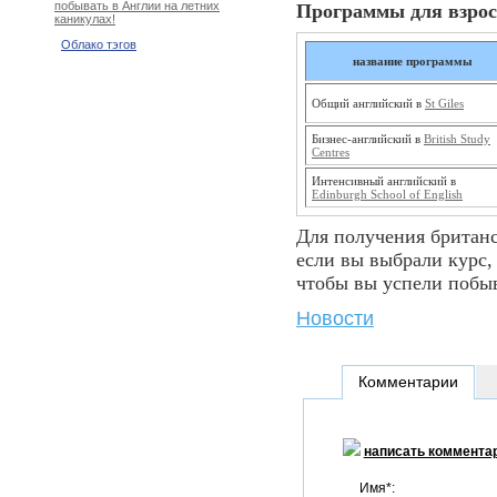
побывать в Англии на летних
Программы для взро
каникулах!
Облако тэгов
название программы
Общий английский в
St Giles
Бизнес-английский в
British Study
Centres
Интенсивный английский в
Edinburgh School of English
Для получения британс
если вы выбрали курс
чтобы вы успели побыв
Новости
Комментарии
написать коммента
Имя*: