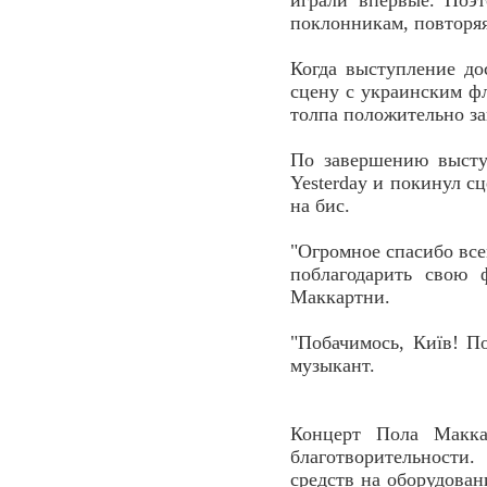
играли впервые. Поэ
поклонникам, повторяя
Когда выступление до
сцену с украинским фл
толпа положительно за
По завершению высту
Yesterday и покинул с
на бис.
"Огромное спасибо всем
поблагодарить свою 
Маккартни.
"Побачимось, Київ! П
музыкант.
Концерт Пола Макка
благотворительности
средств на оборудован