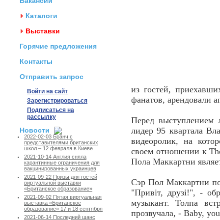
Вакансии
Каталоги
Выставки
Горячие предложения
Контакты
Отправить запрос
из гостей, приехавши
Войти на сайт
фанатов, арендовали а
Зарегистрироваться
Подписаться на
рассылку
Перед выступлением 
лидер 95 квартала Вл
Новости
2022-02-03 Бранч с
видеоролик, на кото
представителями британских
школ – 12 февраля в Киеве
своем отношении к The
2021-10-14 Англия сняла
Пола Маккартни являет
карантинные ограничения для
вакцинированных украинцев
2021-09-22 Призы для гостей
Сэр Пол Маккартни поя
виртуальной выставки
«Британское образование»
"Привіт, друзі!", - 
2021-09-02 Пятая виртуальная
музыкант. Толпа вст
выставка «Британское
образование» 17 и 18 сентября
прозвучала, - Baby, you
2021-06-14 Последний шанс