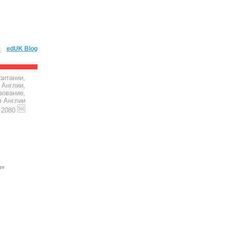
edUK Blog
ритании,
 Англии,
зование,
в Англии
4 2080