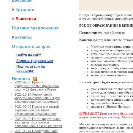
Вакансии
Каталоги
Интерес к британскому образованию 
Выставки
в курсе новостей британского образ
ВСЕ ОБ ОБРАЗОВАНИИ В ВЕЛ
Горячие предложения
Периодичность:
раз в 2 недели.
Контакты
Контент:
фотографии, видео, отзывы,
Отправить запрос
Учебные программы, цены, н
специальные подборки для п
семейные предложения, кани
Войти на сайт
лучшие предложения для сту
Зарегистрироваться
важные события в Великобри
визовые изменения;
Подписаться на
информация об образователь
рассылку
живые истории и прямые кон
новости «Бизнес-Линка».
Новости
Этот материал будет интересен всем
2022-02-03 Бранч с
представителями британских
уже учился или только мечта
школ – 12 февраля в Киеве
хочет дать британское образ
2021-10-14 Англия сняла
хочет выучить английский яз
карантинные ограничения для
хочет получать информацию 
вакцинированных украинцев
просто любит Англию;
дружит с «Бизнес-Линком».
2021-09-22 Призы для гостей
виртуальной выставки
ВНИМАНИЕ! Если вы уже были подп
«Британское образование»
новую техническую систему. Благода
2021-09-02 Пятая виртуальная
выставка «Британское
Мы стараемся оправдать доверие уж
образование» 17 и 18 сентября
информацию в почтовые ящики лишь 
2021-06-14 Последний шанс
по улучшению наших рассылок
.