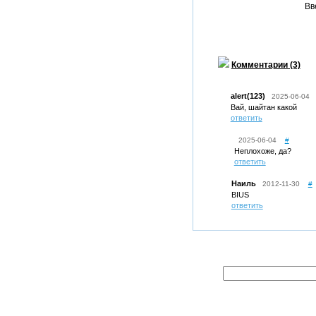
Вв
Комментарии (3)
alert(123)
2025-06-04
Вай, шайтан какой
ответить
2025-06-04
#
Неплохоже, да?
ответить
Наиль
2012-11-30
#
BIUS
ответить