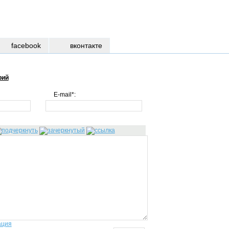
facebook
вконтакте
рий
E-mail*:
ация