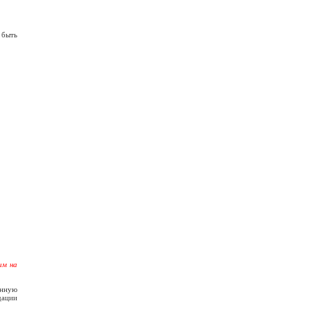
 быть
им на
енную
дации