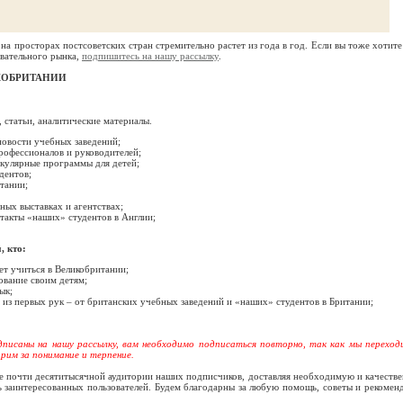
на просторах постсоветских стран стремительно растет из года в год. Если вы тоже хотите
овательного рынка,
подпишитесь на нашу рассылку
.
ИКОБРИТАНИИ
 статьи, аналитические материалы.
овости учебных заведений;
рофессионалов и руководителей;
кулярные программы для детей;
дентов;
тании;
ных выставках и агентствах;
такты «наших» студентов в Англии;
, кто:
ет учиться в Великобритании;
ование своим детям;
ык;
из первых рук – от британских учебных заведений и «наших» студентов в Британии;
исаны на нашу рассылку, вам необходимо подписаться повторно, так как мы переход
рим за понимание и терпение.
е почти десятитысячной аудитории наших подписчиков, доставляя необходимую и качеств
заинтересованных пользователей. Будем благодарны за любую помощь, советы и рекомен