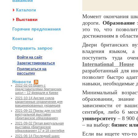
Вакансии
Каталоги
Момент окончания шко
Выставки
дороги.
Образование 
это то, что позвол
Горячие предложения
достижениям в области
Контакты
Двери британских ву
Отправить запрос
владения языком, а 
поступить туда оч
Войти на сайт
Зарегистрироваться
International House
п
Подписаться на
разработанный для и
рассылку
позволит быстро адап
Новости
навыки, необходимые д
2022-02-03 Бранч с
представителями британских
Минимальный возраст
школ – 12 февраля в Киеве
образовании, знание
2021-10-14 Англия сняла
карантинные ограничения для
зависимости от ваши
вакцинированных украинцев
сентября, либо 6 мес
2021-09-22 Призы для гостей
виртуальной выставки
университету
– 8 900 
«Британское образование»
2021-09-02 Пятая виртуальная
– на выбор:
бизнес ил
выставка «Британское
образование» 17 и 18 сентября
Если вы ищете что-то
2021-06-14 Последний шанс