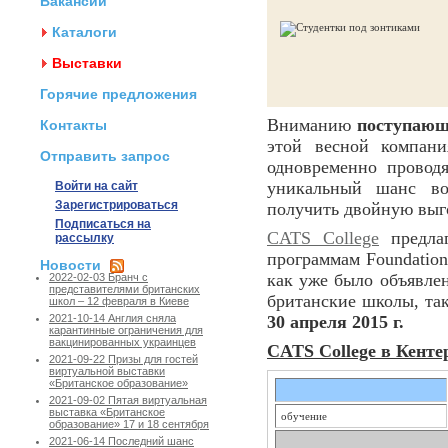
Вакансии
Каталоги
Выставки
Горячие предложения
Вниманию
поступающ
Контакты
этой весной компан
Отправить запрос
одновременно провод
уникальный шанс во
Войти на сайт
Зарегистрироваться
получить двойную выг
Подписаться на
CATS College
предла
рассылку
программам Foundation
Новости
как уже было объявле
2022-02-03 Бранч с
представителями британских
британские школы, та
школ – 12 февраля в Киеве
30 апреля 2015 г.
2021-10-14 Англия сняла
карантинные ограничения для
вакцинированных украинцев
CATS College в Кенте
2021-09-22 Призы для гостей
виртуальной выставки
«Британское образование»
2021-09-02 Пятая виртуальная
выставка «Британское
обучение
образование» 17 и 18 сентября
2021-06-14 Последний шанс