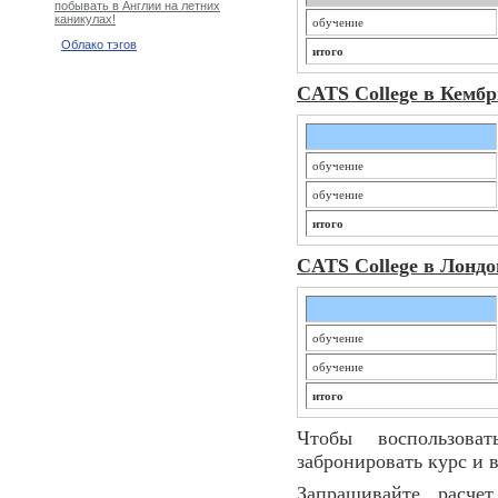
побывать в Англии на летних
каникулах!
обучение
Облако тэгов
итого
CATS College в Кемб
обучение
обучение
итого
CATS College в Лондо
обучение
обучение
итого
Чтобы воспользова
забронировать курс и 
Запрашивайте расче