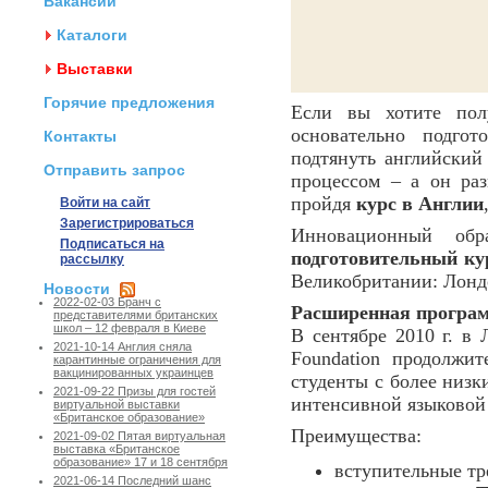
Вакансии
Каталоги
Выставки
Горячие предложения
Если вы хотите по
основательно подгот
Контакты
подтянуть английский
Отправить запрос
процессом – а он раз
пройдя
курс в Англии
Войти на сайт
Зарегистрироваться
Инновационный обр
Подписаться на
подготовительный ку
рассылку
Великобритании: Лонд
Новости
2022-02-03 Бранч с
Расширенная програм
представителями британских
школ – 12 февраля в Киеве
В сентябре 2010 г. в
2021-10-14 Англия сняла
Foundation продолжи
карантинные ограничения для
вакцинированных украинцев
студенты с более низк
2021-09-22 Призы для гостей
интенсивной языковой
виртуальной выставки
«Британское образование»
Преимущества:
2021-09-02 Пятая виртуальная
выставка «Британское
образование» 17 и 18 сентября
вступительные тр
2021-06-14 Последний шанс