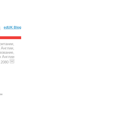
edUK Blog
ритании,
 Англии,
зование,
в Англии
4 2080