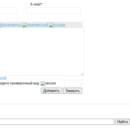
E-mail*:
ация
едите проверочный код: