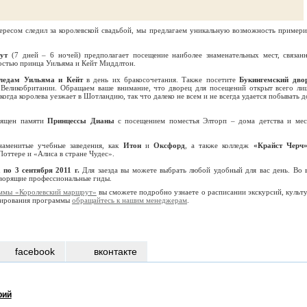
тересом следил за королевской свадьбой, мы предлагаем уникальную возможность примери
ут
(7 дней – 6 ночей) предполагает посещение наиболее знаменательных мест, связан
ностью принца Уильяма и Кейт Миддлтон.
ледам Уильяма и Кейт
в день их бракосочетания. Также посетите
Букингемский дво
Великобритании. Обращаем ваше внимание, что дворец для посещений открыт всего ли
 когда королева уезжает в Шотландию, так что далеко не всем и не всегда удается побывать 
вящен памяти
Принцессы Дианы
с посещением поместья Элторп – дома детства и мес
наменитые учебные заведения, как
Итон
и
Оксфорд
, а также колледж
«Крайст Черч
оттере и «Алиса в стране Чудес».
 по 3 сентября 2011 г.
Для заезда вы можете выбрать любой удобный для вас день. Во 
оворящие профессиональные гиды.
ммы «Королевский маршрут»
вы сможете подробно узнаете о расписании экскурсий, культ
онирования программы
обращайтесь к нашим менеджерам
.
facebook
вконтакте
рий