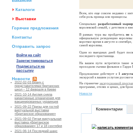
Вакансии
Каталоги
Всем, кто еще совсем недавно с ин
себя роль принца или принцессы.
Выставки
Специально
разработанный маршр
Горячие предложения
королевской семьёй, с детством и ю
В рамках тура вы пройдетесь
по с
Контакты
официальную резиденцию королевы 
короткое время в августе и сентябре,
самой королевы.
Отправить запрос
Один из выездных дней будет пос
Войти на сайт
последнего пристанища.
Зарегистрироваться
На вашем пути встретятся такие з
Подписаться на
проходили съемки фильмов о Гарри П
рассылку
Предложение действует
с 1 августа
экскурсий к вашим услугам русског
Новости
2022-02-03 Бранч с
На страничке
экскурсионной програ
представителями британских
программе, отелях и ценах, для бр
школ – 12 февраля в Киеве
Новости
2021-10-14 Англия сняла
карантинные ограничения для
вакцинированных украинцев
2021-09-22 Призы для гостей
Комментарии
виртуальной выставки
«Британское образование»
2021-09-02 Пятая виртуальная
выставка «Британское
образование» 17 и 18 сентября
написать коммента
2021-06-14 Последний шанс