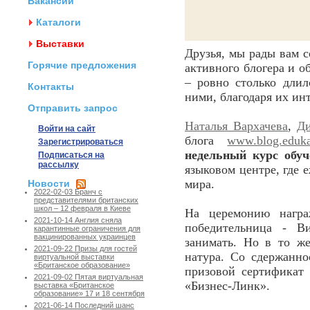
Вакансии
Каталоги
Выставки
Друзья, мы рады вам 
Горячие предложения
активного блогера и о
– ровно столько длил
Контакты
ними, благодаря их ин
Отправить запрос
Наталья Вархачева
,
Д
Войти на сайт
блога
www.blog.eduka
Зарегистрироваться
недельный курс обуче
Подписаться на
рассылку
языковом центре, где 
мира.
Новости
2022-02-03 Бранч с
представителями британских
школ – 12 февраля в Киеве
На церемонию награ
2021-10-14 Англия сняла
победительница - Ви
карантинные ограничения для
вакцинированных украинцев
занимать. Но в то ж
2021-09-22 Призы для гостей
натура. Со сдержанно
виртуальной выставки
«Британское образование»
призовой сертификат 
2021-09-02 Пятая виртуальная
«Бизнес-Линк».
выставка «Британское
образование» 17 и 18 сентября
2021-06-14 Последний шанс