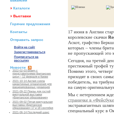
Вакансии
Каталоги
Выставки
Горячие предложения
17 июня в Англии стар
Контакты
королевские скачки
Ro
Отправить запрос
Аскот, графство Беркш
которых – члены британ
Войти на сайт
Зарегистрироваться
не пропускающей это 
Подписаться на
Сегодня, на третий де
рассылку
престижный трофей ту
Новости
Помимо этого, четвер
2022-02-03 Бранч с
представителями британских
приходят в своих сам
школ – 12 февраля в Киеве
победитель, на трибун
2021-10-14 Англия сняла
карантинные ограничения для
на самую оригинальну
вакцинированных украинцев
2021-09-22 Призы для гостей
Мы с нетерпением ждем
виртуальной выставки
«Британское образование»
страничке в «Фейсбук
2021-09-02 Пятая виртуальная
экстравагантных шляпо
выставка «Британское
образование» 17 и 18 сентября
специальный курс в О
2021-06-14 Последний шанс