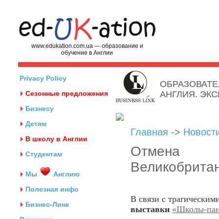
www.edukation.com.ua — образование и
обучение в Англии
Privacy Policy
ОБРАЗОВАТЕ
Сезонные предложения
АНГЛИЯ. ЭК
Бизнесу
Детям
Главная
->
Новост
В школу в Англии
Отмена в
Студентам
Великобрита
Мы
Англию
Полезная инфо
В связи с трагически
Бизнес-Линк
выставки
«Школы-пан