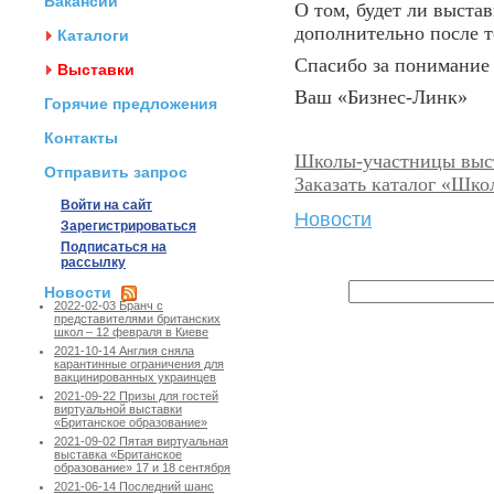
Вакансии
О том, будет ли выста
дополнительно после т
Каталоги
Спасибо за понимание 
Выставки
Ваш «Бизнес-Линк»
Горячие предложения
Контакты
Школы-участницы выс
Отправить запрос
Заказать каталог «Шк
Войти на сайт
Новости
Зарегистрироваться
Подписаться на
рассылку
Новости
2022-02-03 Бранч с
представителями британских
школ – 12 февраля в Киеве
2021-10-14 Англия сняла
карантинные ограничения для
вакцинированных украинцев
2021-09-22 Призы для гостей
виртуальной выставки
«Британское образование»
2021-09-02 Пятая виртуальная
выставка «Британское
образование» 17 и 18 сентября
2021-06-14 Последний шанс