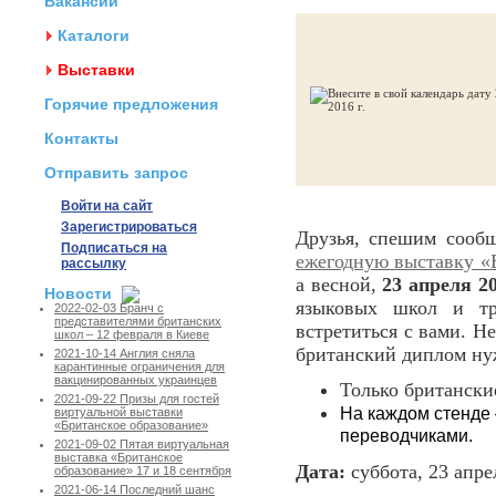
Вакансии
Каталоги
Выставки
Горячие предложения
Контакты
Отправить запрос
Войти на сайт
Зарегистрироваться
Друзья, спешим сообщ
Подписаться на
ежегодную выставку «
рассылку
а весной,
23 апреля 20
Новости
языковых школ и тр
2022-02-03 Бранч с
представителями британских
встретиться с вами. Н
школ – 12 февраля в Киеве
британский диплом ну
2021-10-14 Англия сняла
карантинные ограничения для
вакцинированных украинцев
Только британски
2021-09-22 Призы для гостей
На каждом стенде 
виртуальной выставки
«Британское образование»
переводчиками.
2021-09-02 Пятая виртуальная
выставка «Британское
Дата:
суббота, 23 апрел
образование» 17 и 18 сентября
2021-06-14 Последний шанс