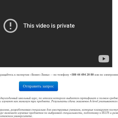
ращайтесь к экспертам «Бизнес-Линка» – по телефону
+380 44 494 20 80
или по электронн
Отправить запрос
двухгодичный школьный курс, по итогам которого выдается сертификат о полном средн
ки изучают как минимум три предмета. Результаты сдачи экзаменов A-level учитываются 
грамма, разработанная специально для иностранных учеников, которые планируют посту
урс включает изучение предметов по выбранной специальности, подготовку к IELTS и раз
британском университете.