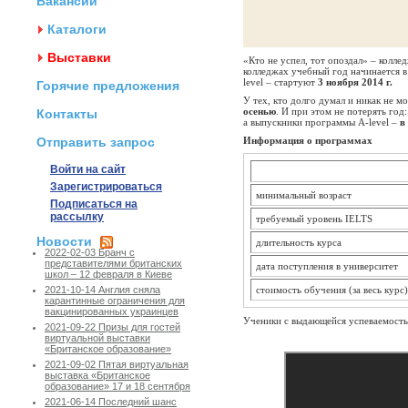
Вакансии
Каталоги
Выставки
«Кто не успел, тот опоздал» – колле
колледжах учебный год начинается в 
level – стартуют
3 ноября 2014 г.
Горячие предложения
У тех, кто долго думал и никак не м
осенью
. И при этом не потерять го
Контакты
а выпускники программы A-level –
в
Отправить запрос
Информация о программах
Войти на сайт
Зарегистрироваться
минимальный возраст
Подписаться на
рассылку
требуемый уровень IELTS
Новости
длительность курса
2022-02-03 Бранч с
представителями британских
дата поступления в университет
школ – 12 февраля в Киеве
стоимость обучения (за весь курс)
2021-10-14 Англия сняла
карантинные ограничения для
вакцинированных украинцев
Ученики с выдающейся успеваемост
2021-09-22 Призы для гостей
виртуальной выставки
«Британское образование»
2021-09-02 Пятая виртуальная
выставка «Британское
образование» 17 и 18 сентября
2021-06-14 Последний шанс