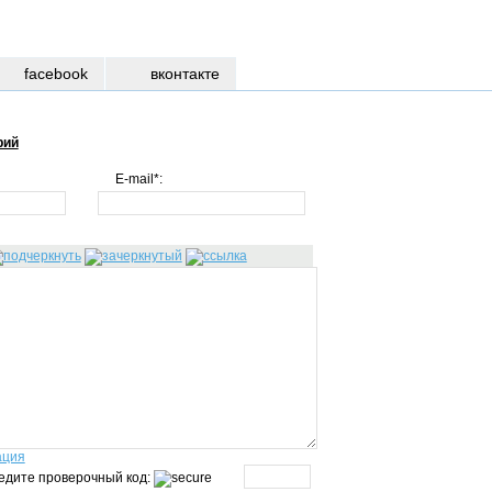
facebook
вконтакте
рий
E-mail*:
ация
едите проверочный код: