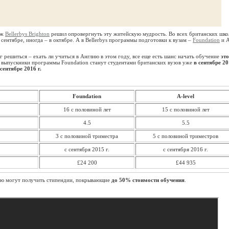
дж
Bellerbys Brighton
решил опровергнуть эту житейскую мудрость. Во всех британских шко
сентябре, иногда – в октябре. А в Bellerbys программы подготовки к вузам –
Foundation
и A
ог решиться – ехать ли учиться в Англию в этом году, все еще есть шанс начать обучение
эт
д: выпускники программы Foundation станут студентами британских вузов уже
в сентябре 20
 сентябре 2016 г.
Foundation
A-level
16 с половиной лет
15 с половиной лет
4.5
5.5
3 с половиной триместра
5 с половиной триместров
с сентября 2015 г.
с сентября 2016 г.
£24 200
£44 935
ью могут получить стипендии, покрывающие
до 50% стоимости обучения
.