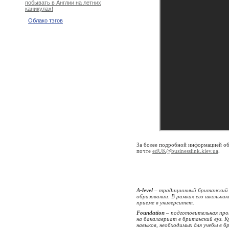
побывать в Англии на летних
каникулах!
Облако тэгов
За более подробной информацией об
почте
edUK@businesslink.kiev.ua
.
A-level
– традиционный британский 
образовании. В рамках его школьни
приеме в университет.
Foundation
– подготовительная про
на бакалавриат в британский вуз. К
навыков, необходимых для учебы в 