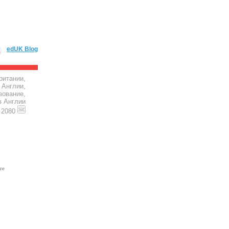
edUK Blog
ритании,
 Англии,
зование,
в Англии
4 2080