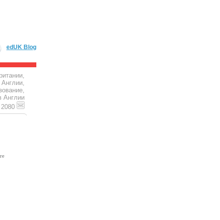
edUK Blog
ритании,
 Англии,
зование,
в Англии
4 2080