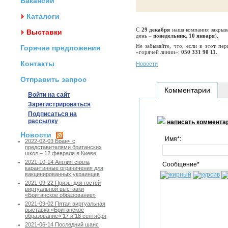
Вакансии
Каталоги
С
29 декабря
наша компания закрыва
Выставки
день –
понедельник, 10 января
).
Не забывайте, что, если в этот пе
Горячие предложения
«горячей линии»:
050 331 90 11
.
Контакты
Новости
Отправить запрос
Комментарии
Войти на сайт
Зарегистрироваться
Подписаться на
рассылку
написать коммента
Новости
Имя*:
2022-02-03 Бранч с
представителями британских
школ – 12 февраля в Киеве
2021-10-14 Англия сняла
Сообщение*
карантинные ограничения для
вакцинированных украинцев
2021-09-22 Призы для гостей
виртуальной выставки
«Британское образование»
2021-09-02 Пятая виртуальная
выставка «Британское
образование» 17 и 18 сентября
2021-06-14 Последний шанс