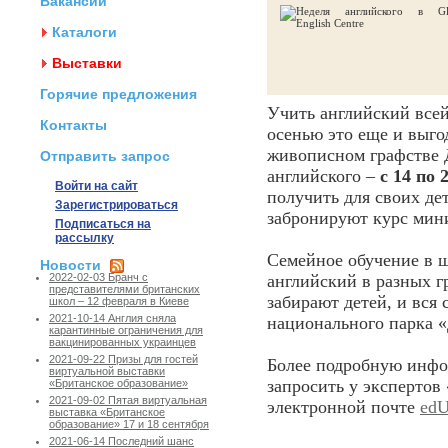
Вакансии
Каталоги
Выставки
Горячие предложения
Учить английский всей
Контакты
осенью это еще и выг
живописном графстве Д
Отправить запрос
английского –
с 14 по 
Войти на сайт
получить для своих де
Зарегистрироваться
забронируют курс мини
Подписаться на
рассылку
Семейное обучение в ш
Новости
английский в разных г
2022-02-03 Бранч с
представителями британских
забирают детей, и вся 
школ – 12 февраля в Киеве
2021-10-14 Англия сняла
национального парка «
карантинные ограничения для
вакцинированных украинцев
2021-09-22 Призы для гостей
Более подробную инфо
виртуальной выставки
запросить у экспертов
«Британское образование»
2021-09-02 Пятая виртуальная
электронной почте
edU
выставка «Британское
образование» 17 и 18 сентября
2021-06-14 Последний шанс