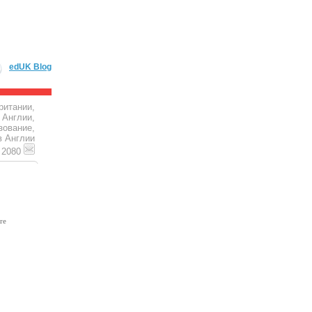
edUK Blog
ритании,
 Англии,
зование,
в Англии
4 2080