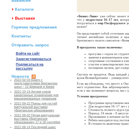
Вакансии
Каталоги
«Бизнес-Линк»
уже сейчас может п
Выставки
что у
подростков 16–17 лет
, котор
погрузиться в
мир Оксфордского у
Горячие предложения
нужно!
Он представляет собой сочетание ак
Контакты
читают английские политики и пр
британского пилота самолетов «Конк
Отправить запрос
В программу также включены:
Войти на сайт
прогулки с гидом по студен
занятия в компьютерном кла
Зарегистрироваться
спортивные состязания в уни
Подписаться на
участие в шекспировских по
посещение музеев, арт-гале
рассылку
Скучать не придется. Ведь каждый 
Новости
вузов Великобритании – университет
2022-02-03 Бранч с
представителями британских
Если вы убеждены, что август в Окс
школ – 12 февраля в Киеве
мест ограничено. Как забронировать
если у вас возникнут вопросы, мы с 
2021-10-14 Англия сняла
карантинные ограничения для
Условия программы:
вакцинированных украинцев
Программа представлена м
2021-09-22 Призы для гостей
Для подростков 16–17 лет с 
виртуальной выставки
Стоимость полного курса (дв
«Британское образование»
Период: 24 июля – 6 августа
2021-09-02 Пятая виртуальная
Проживание и питание на ба
выставка «Британское
Ребята находятся под посто
образование» 17 и 18 сентября
В стоимость включены транс
2021-06-14 Последний шанс