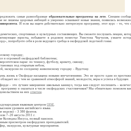
редложить самые разнообразные
образовательные программы на лето
. Спешим сообщи
ые не лишены здоровых амбиций и уверенно осваивают новые знания, появилась возможно
ниверситета
. И если вы ищете действительно интересную программу, этот курс – то, что 
адемических, спортивных и культурных составляющих. Вы сможете послушать лекции, кото
актикующие юристы, побываете в родовом поместье Уинстона Черчилля, узнаете исто
орд», попробуете себя в роли ведущего гребца в оксфордской лодочной гонке.
ческому городку;
ссе и огромной оксфордской библиотеке;
верситетском парке: по теннису, футболу, крикету, сквошу;
становках под открытым небом;
рей, экскурсии по соседнему живописному городку – Вудстоку.
день жизнь в Оксфорде насыщена новыми впечатлениями. Это не просто один из престиж
 обладает ни с чем не сравнимой атмосферой знаний, молодости, веры и успеха в будущее.
форде – это лучшее завершение школьных каникул, тогда вам следует поспешить – количес
 программу и оказаться в числе оксфордских счастливчиков? Мы обязательно поможем вам
удовольствием на них
ответим
.
еждународным языковым центром
OISE
.
высоким уровнем английского языка.
е недели) – 3 380 фунтов.
 или 7–20 августа 2011 г.
зе Колледжа Иисуса, полный пансион.
янным присмотром оксфордских преподавателей.
фер, экскурсии, культурные мероприятия.