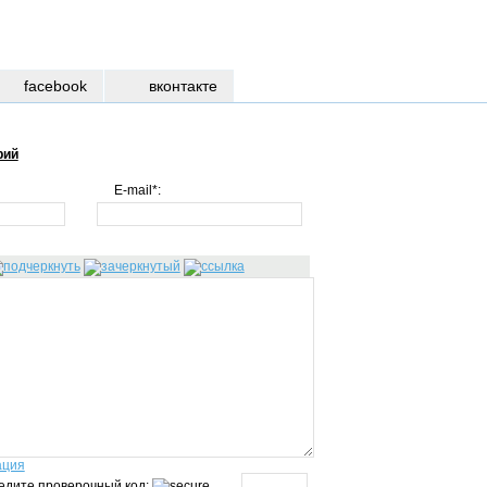
facebook
вконтакте
рий
E-mail*:
ация
едите проверочный код: