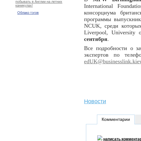
побывать в Англии на летних
International Founda
каникулах!
консорциума британ
Облако тэгов
программы выпускник
NCUK, среди которых: 
Liverpool, University
сентября
.
Все подробности о з
экспертов по теле
edUK@businesslink.kie
Новости
Комментарии
написать коммента