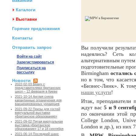
Вакансии
Каталоги
Выставки
Горячие предложения
Контакты
Вы получили результат
Отправить запрос
надеялись? Сеть к
Войти на сайт
альтернативным путем 
Зарегистрироваться
подготовительные пр
Подписаться на
рассылку
Birmingham
остались 
но в том, что касаетс
Новости
2022-02-03 Бранч с
«Бизнес-Линк». К том
представителями британских
наши услуги
!
школ – 12 февраля в Киеве
2021-10-14 Англия сняла
Итак, преподаватели 
карантинные ограничения для
вакцинированных украинцев
ждут вас
5 и 9 сентяб
2021-09-22 Призы для гостей
по окончании этой пр
виртуальной выставки
«Британское образование»
College London, Univer
2021-09-02 Пятая виртуальная
выставка «Британское
London и др.), из них
образование» 17 и 18 сентября
2021-06-14 Последний шанс
В
MPW Birmingha