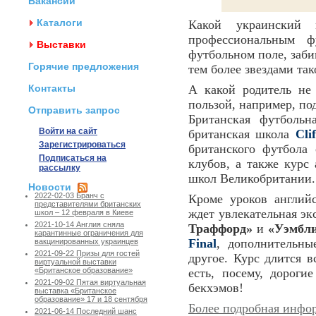
Вакансии
Каталоги
Какой украинский
профессиональным ф
Выставки
футбольном поле, заби
Горячие предложения
тем более звездами так
Контакты
А какой родитель не
пользой, например, по
Отправить запрос
Британская футболь
Войти на сайт
британская школа
Cli
Зарегистрироваться
британского футбола
Подписаться на
клубов, а также курс
рассылку
школ Великобритании.
Новости
2022-02-03 Бранч с
Кроме уроков англий
представителями британских
ждет увлекательная э
школ – 12 февраля в Киеве
2021-10-14 Англия сняла
Траффорд»
и
«Уэмбл
карантинные ограничения для
Final
, дополнительны
вакцинированных украинцев
2021-09-22 Призы для гостей
другое. Курс длится в
виртуальной выставки
есть, посему, дорог
«Британское образование»
2021-09-02 Пятая виртуальная
бекхэмов!
выставка «Британское
образование» 17 и 18 сентября
Более подробная инфо
2021-06-14 Последний шанс