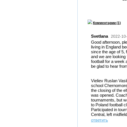
Комментарии (1)
Svetlana
2022-10
Good afternoon, ple
living in England b
since the age of 5,
and we are looking 
football for a week 
be glad to hear fr
Vieliev Ruslan Vasil
school Chernomorets
the closing of the 
was opened. Coach G
tournaments, but w
to Poland football
Participated in tou
Central, left midfield
ответить