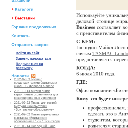
Вакансии
Каталоги
Используйте уникаль
Выставки
деловой столице мира
Business
составляет в
Горячие предложения
с представителем бизн
Контакты
С КЕМ:
Отправить запрос
Господин Майкл Лосон
связям
TASMAC London 
Войти на сайт
Зарегистрироваться
предоставляется перев
Подписаться на
КОГДА:
рассылку
6 июля 2010 года.
Новости
2022-02-03 Бранч с
ГДЕ:
представителями британских
школ – 12 февраля в Киеве
Офис компании «Бизнес
2021-10-14 Англия сняла
карантинные ограничения для
Кому это будет интере
вакцинированных украинцев
2021-09-22 Призы для гостей
виртуальной выставки
профессионалам, 
«Британское образование»
сделать это в Анг
2021-09-02 Пятая виртуальная
выставка «Британское
студентам, которы
образование» 17 и 18 сентября
родителям старши
2021-06-14 Последний шанс