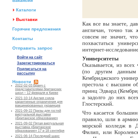
Вакансии
Каталоги
Выставки
Как все вы знаете, да
Горячие предложения
англичан, точно так
совсем не значит, чт
Контакты
похвастаться униве
Отправить запрос
интернет-исследование
Войти на сайт
Университеты
Зарегистрироваться
Оказывается, из всех
Подписаться на
(по другим данным
рассылку
Кембриджского универ
Новости
престола с высшим об
2022-02-03 Бранч с
представителями британских
принц Эдвард (Кембри
школ – 12 февраля в Киеве
а задолго до них все
2021-10-14 Англия сняла
карантинные ограничения для
Глостерский.
вакцинированных украинцев
2021-09-22 Призы для гостей
Что касается большин
виртуальной выставки
правило, шли в армию 
«Британское образование»
2021-09-02 Пятая виртуальная
морской колледж в Д
выставка «Британское
образование» 17 и 18 сентября
Филип, или Королевск
2021-06-14 Последний шанс