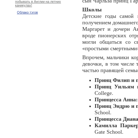
сын Чарльза принц Гар
побывать в Англии на летних
каникулах!
Школы
Облако тэгов
Детские годы самой 
получением домашнего 
Маргарет и дочери А
вроде пионерских отр
могли общаться со с
«простыми смертными
Впрочем, мальчики ко
девочки, в том числе 
частью правящей семь
Принц Филип и 
Принц Уильям и
College.
Принцесса Анна:
Принц Эндрю и 
School.
Принцесса Диан
Камилла Паркер
Gate School.