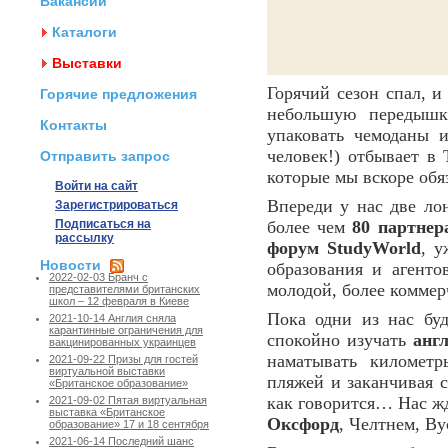
Вакансии
Каталоги
Выставки
Горячий сезон спал, и
Горячие предложения
небольшую передыш
Контакты
упаковать чемоданы
человек!) отбывает в
Отправить запрос
которые мы вскоре обя
Войти на сайт
Впереди у нас две ло
Зарегистрироваться
Подписаться на
более чем
80 партнер
рассылку
форум StudyWorld
, у
Новости
образования и агенто
2022-02-03 Бранч с
молодой, более комме
представителями британских
школ – 12 февраля в Киеве
Пока одни из нас буд
2021-10-14 Англия сняла
карантинные ограничения для
спокойно изучать
анг
вакцинированных украинцев
наматывать километр
2021-09-22 Призы для гостей
виртуальной выставки
пляжей и заканчивая
«Британское образование»
как говорится… Нас 
2021-09-02 Пятая виртуальная
выставка «Британское
Оксфорд
, Челтнем, Ву
образование» 17 и 18 сентября
2021-06-14 Последний шанс