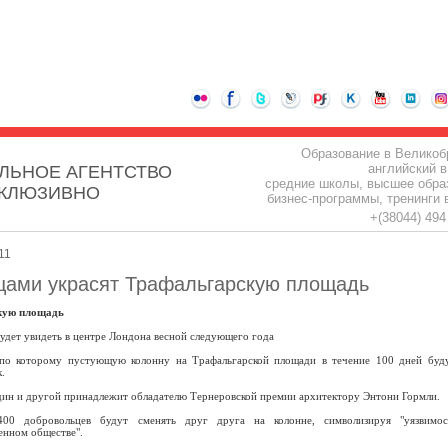
Образование в Великоб
английский в
ЛЬНОЕ АГЕНТСТВО
средние школы, высшее обра
СКЛЮЗИВНО
бизнес-программы, тренинги 
+(38044) 49
11
цами украсят Трафальгарскую площадь
кую площадь
дет увидеть в центре Лондона весной следующего года
 по которому пустующую колонну на Трафальгарской площади в течение 100 дней буд
.
ин и другой принадлежит обладателю Тернеровской премии архитектору Энтони Гормли.
00 добровольцев будут сменять друг друга на колонне, символизируя "уязвимо
енном обществе".