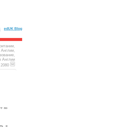
edUK Blog
ритании,
 Англии,
зование,
в Англии
4 2080
ут по
сть и