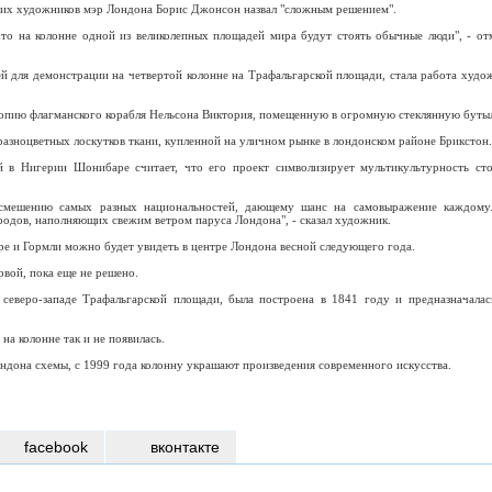
гих художников мэр Лондона Борис Джонсон назвал "сложным решением".
что на колонне одной из великолепных площадей мира будут стоять обычные люди", - от
 для демонстрации на четвертой колонне на Трафальгарской площади, стала работа худо
 копию флагманского корабля Нельсона Виктория, помещенную в огромную стеклянную буты
разноцветных лоскутков ткани, купленной на уличном рынке в лондонском районе Брикстон.
 в Нигерии Шонибаре считает, что его проект символизирует мультикультурность ст
 смешению самых разных национальностей, дающему шанс на самовыражение каждому
родов, наполняющих свежим ветром паруса Лондона", - сказал художник.
ре и Гормли можно будет увидеть в центре Лондона весной следующего года.
рвой, пока еще не решено.
 северо-западе Трафальгарской площади, была построена в 1841 году и предназначалас
 на колонне так и не появилась.
ндона схемы, с 1999 года колонну украшают произведения современного искусства.
facebook
вконтакте