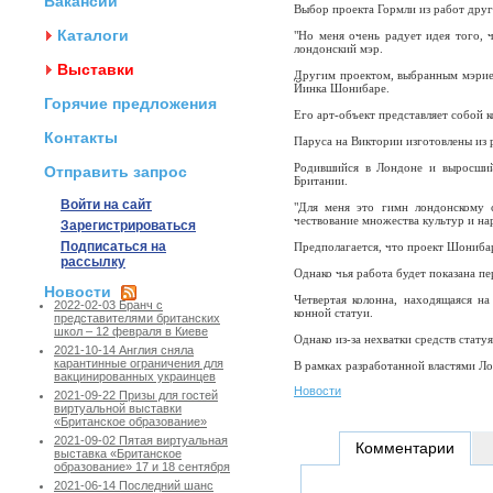
Вакансии
Выбор проекта Гормли из работ дру
Каталоги
"Но меня очень радует идея того, 
лондонский мэр.
Выставки
Другим проектом, выбранным мэрией
Йинка Шонибаре.
Горячие предложения
Его арт-объект представляет собой
Контакты
Паруса на Виктории изготовлены из 
Родившийся в Лондоне и выросший
Отправить запрос
Британии.
Войти на сайт
"Для меня это гимн лондонскому
чествование множества культур и на
Зарегистрироваться
Подписаться на
Предполагается, что проект Шониба
рассылку
Однако чья работа будет показана пе
Новости
Четвертая колонна, находящаяся на
2022-02-03 Бранч с
конной статуи.
представителями британских
школ – 12 февраля в Киеве
Однако из-за нехватки средств статуя
2021-10-14 Англия сняла
карантинные ограничения для
В рамках разработанной властями Ло
вакцинированных украинцев
Новости
2021-09-22 Призы для гостей
виртуальной выставки
«Британское образование»
2021-09-02 Пятая виртуальная
Комментарии
выставка «Британское
образование» 17 и 18 сентября
2021-06-14 Последний шанс