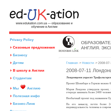
www.edukation.com.ua — образование и
обучение в Англии
Privacy Policy
ОБРАЗОВАТЕ
Сезонные предложения
АНГЛИЯ. ЭК
Бизнесу
Детям
Главная
->
Новости
-> 2008-07-
2008-07-11 Лондон
В школу в Англии
Лондонцами украсят Трафальгарс
Студентам
Проект Шонибаре и Гормли можно бу
Мы
Англию
Мэрия Лондона утвердила проект,
очереди занимать более 2400 человек
Полезная инфо
Необычный проект под названием Од
Бизнес-Линк
По его замыслу, почти более 24
индивидуальность человека в соврем