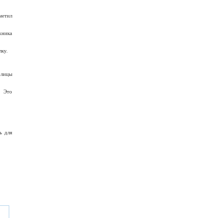
метил
жника
лку.
олицы
. Это
ь для