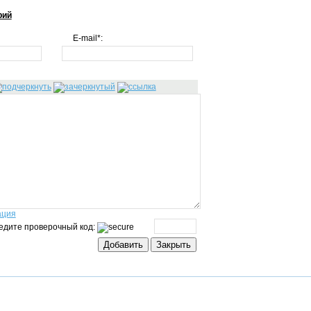
рий
E-mail*:
ация
едите проверочный код: