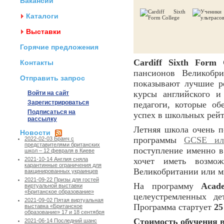
Вакансии
Каталоги
Выставки
Горячие предложения
Cardiff Sixth Form 
Контакты
пансионов Великобр
Отправить запрос
показывают лучшие ре
курсы английского и
Войти на сайт
Зарегистрироваться
педагоги, которые об
Подписаться на
успех в школьных рейт
рассылку
Летняя школа очень п
Новости
программы
GCSE или
2022-02-03 Бранч с
представителями британских
поступление именно в 
школ – 12 февраля в Киеве
хочет иметь возмо
2021-10-14 Англия сняла
карантинные ограничения для
Великобритании или м
вакцинированных украинцев
2021-09-22 Призы для гостей
На программу
Acad
виртуальной выставки
«Британское образование»
целеустремленных де
2021-09-02 Пятая виртуальная
Программа стартует
25
выставка «Британское
образование» 17 и 18 сентября
Стоимость обучения в 
2021-06-14 Последний шанс