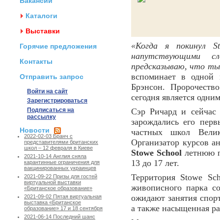
Вакансии
Каталоги
Выставки
«Когда я покинул S
Горячие предложения
напутствующими сл
Контакты
предсказываю, что ты
вспоминает в одной 
Отправить запрос
Брэнсон. Пророчеств
Войти на сайт
сегодня является одни
Зарегистрироваться
Подписаться на
Сэр Ричард и сейча
рассылку
зарождались его пер
Новости
частных школ Велик
2022-02-03 Бранч с
Организатор курсов а
представителями британских
школ – 12 февраля в Киеве
Stowe School
летнюю п
2021-10-14 Англия сняла
13 до 17 лет.
карантинные ограничения для
вакцинированных украинцев
Территория Stowe Sch
2021-09-22 Призы для гостей
виртуальной выставки
живописного парка с
«Британское образование»
ожидают занятия спор
2021-09-02 Пятая виртуальная
выставка «Британское
а также насыщенная ра
образование» 17 и 18 сентября
2021-06-14 Последний шанс