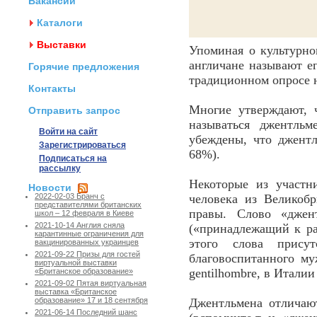
Вакансии
Каталоги
Выставки
Упоминая о культурно
англичане называют е
Горячие предложения
традиционном опросе 
Контакты
Многие утверждают, 
Отправить запрос
называться джентльм
Войти на сайт
убеждены, что джент
Зарегистрироваться
68%).
Подписаться на
рассылку
Некоторые из участн
Новости
человека из Великобр
2022-02-03 Бранч с
представителями британских
правы. Слово «джент
школ – 12 февраля в Киеве
2021-10-14 Англия сняла
(«принадлежащий к ра
карантинные ограничения для
этого слова прису
вакцинированных украинцев
2021-09-22 Призы для гостей
благовоспитанного м
виртуальной выставки
gentilhombre, в Италии
«Британское образование»
2021-09-02 Пятая виртуальная
выставка «Британское
Джентльмена отличают
образование» 17 и 18 сентября
2021-06-14 Последний шанс