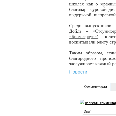
школах как о мрачны
благодаря суровой ди
выдержкой, выправкой
Среди выпускников ш
Дойль –
«Стоунихер
«Бромсгроув»
), поли
воспитывали элиту ст
Таким образом, есл
благородного проис
заслуживает каждый р
Новости
Комментарии
написать коммента
Имя*: