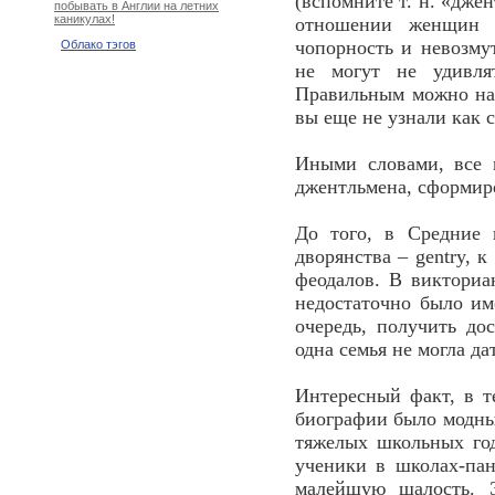
(вспомните т. н. «дже
побывать в Англии на летних
каникулах!
отношении женщин 
чопорность и невозму
Облако тэгов
не могут не удивл
Правильным можно наз
вы еще не узнали как с
Иными словами, все 
джентльмена, сформир
До того, в Средние 
дворянства – gentry,
феодалов. В викториа
недостаточно было им
очередь, получить до
одна семья не могла да
Интересный факт, в т
биографии было модным
тяжелых школьных год
ученики в школах-пан
малейшую шалость. 