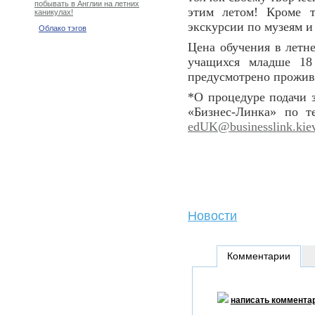
побывать в Англии на летних
этим летом! Кроме т
каникулах!
экскурсии по музеям и
Облако тэгов
Цена обучения в летн
учащихся младше 18
предусмотрено прожив
*О процедуре подачи 
«Бизнес-Линка» по 
edUK@businesslink.kiev
Новости
Комментарии
написать коммента