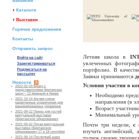
Вакансии
Каталоги
Выставки
Горячие предложения
Контакты
Отправить запрос
Летняя школа в
INT
Войти на сайт
увлеченных фотограф
Зарегистрироваться
портфолио. В качест
Подписаться на
рассылку
Заявки принимаются
д
Новости
Условия участия в ко
2022-02-03 Бранч с
представителями британских
школ – 12 февраля в Киеве
Необходимо предо
2021-10-14 Англия сняла
направления (в э
карантинные ограничения для
вакцинированных украинцев
Возраст участнико
2021-09-22 Призы для гостей
Минимальный уров
виртуальной выставки
«Британское образование»
Почти три недели,
с 
2021-09-02 Пятая виртуальная
выставка «Британское
изучать английский,
образование» 17 и 18 сентября
толчок своему творчес
2021-06-14 Последний шанс