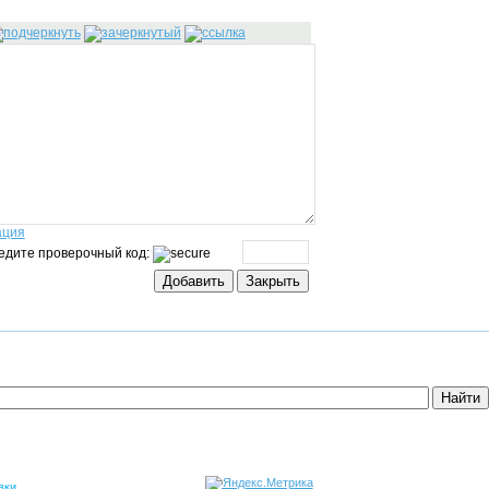
ация
едите проверочный код:
вки