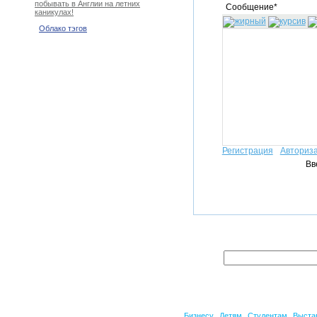
побывать в Англии на летних
Сообщение*
каникулах!
Облако тэгов
Регистрация
Авториз
Вв
Бизнесу
Детям
Студентам
Выста