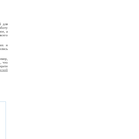
й для
аботу
ое, а
всего
ких и
ились
имер,
, что
ерете
нский