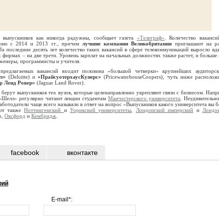
х выпускников как никогда радужны, сообщает газета
«Телеграф»
. Количество ваканси
ию с 2014 и 2013 гг., причем
лучшие компании Великобритании
приглашают на р
За последние десять лет количество таких вакансий в сфере телекоммуникаций выросло вдв
 фирмах – на две трети. Уровень зарплат на начальных должностях также растет, и больше 
женеры, программисты и учителя.
 предлагаемых вакансий входит половина «большой четверки» крупнейших аудиторс
т»
(Deloitte) и
«ПрайсуотерхаусКуперс»
(PricewaterhouseCoopers), чуть ниже располож
р Ленд Ровер»
(Jaguar Land Rover).
 берут выпускников тех вузов, которые целенаправленно укрепляют связи с бизнесом. Напр
«Шелл» регулярно читают лекции студентам
Манчестерского университета
. Неудивительно
работодатели чаще всего называли в ответ на вопрос «Выпускников какого университета вы б
ают также
Ноттингемский
и
Уорикский университеты
,
Лондонский имперский
и
Лондо
о,
Оксфорд
и
Кембридж
.
facebook
вконтакте
рий
E-mail*: