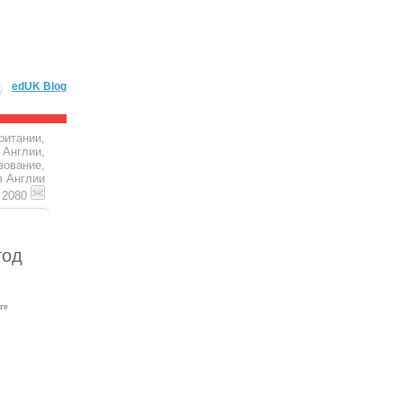
edUK Blog
ритании,
 Англии,
зование,
в Англии
4 2080
год