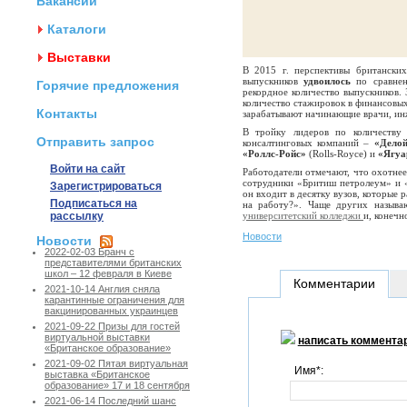
Вакансии
Каталоги
Выставки
В 2015 г. перспективы британски
выпускников
удвоилось
по сравнен
Горячие предложения
рекордное количество выпускников. 
количество стажировок в финансовых
Контакты
зарабатывают начинающие врачи, ин
В тройку лидеров по количеству
Отправить запрос
консалтинговых компаний –
«Делой
«Роллс-Ройс»
(Rolls-Royce) и
«Ягуа
Войти на сайт
Работодатели отмечают, что охотнее
сотрудники «Бритиш петролеум» и 
Зарегистрироваться
он входит в десятку вузов, которые 
Подписаться на
на работу?». Чаще других назыв
рассылку
университетский колледжи
и, конечн
Новости
Новости
2022-02-03 Бранч с
представителями британских
школ – 12 февраля в Киеве
Комментарии
2021-10-14 Англия сняла
карантинные ограничения для
вакцинированных украинцев
2021-09-22 Призы для гостей
виртуальной выставки
написать коммента
«Британское образование»
2021-09-02 Пятая виртуальная
Имя*:
выставка «Британское
образование» 17 и 18 сентября
2021-06-14 Последний шанс