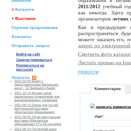
образования в Вели
Вакансии
2011/2012
учебный го
Каталоги
как никогда. Здесь 
организаторов
летних 
Выставки
Как и предыдущие 
Горячие предложения
распространяться бу
Контакты
можете заказать его, 
запрос по электронной
Отправить запрос
Смотреть фото каталога
Войти на сайт
Зарегистрироваться
Листать превью на Iss
Подписаться на
рассылку
Новости
Новости
2022-02-03 Бранч с
представителями британских
Комментарии
школ – 12 февраля в Киеве
2021-10-14 Англия сняла
карантинные ограничения для
вакцинированных украинцев
2021-09-22 Призы для гостей
написать коммента
виртуальной выставки
«Британское образование»
Имя*:
2021-09-02 Пятая виртуальная
выставка «Британское
образование» 17 и 18 сентября
2021-06-14 Последний шанс