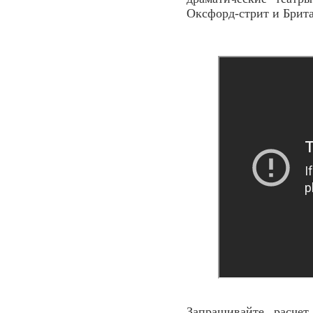
Оксфорд-стрит и Брита
Запрашивайте расче