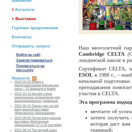
Вакансии
Каталоги
Выставки
Горячие предложения
Контакты
Отправить запрос
Наш многолетний па
Cambridge CELTA
(
Войти на сайт
лондонской школе в ра
Зарегистрироваться
Подписаться на
Сертификат CELTA, з
рассылку
ESOL
в 1988 г., – на
Новости
начальной подготовки 
2022-02-03 Бранч с
представителями британских
преподавания помогае
школ – 12 февраля в Киеве
участия в CELTA.
2021-10-14 Англия сняла
карантинные ограничения для
Эта программа подход
вакцинированных украинцев
2021-09-22 Призы для гостей
виртуальной выставки
мечтаете об успе
«Британское образование»
хотите получить
2021-09-02 Пятая виртуальная
выставка «Британское
которая даст вам
образование» 17 и 18 сентября
границей;
2021-06-14 Последний шанс