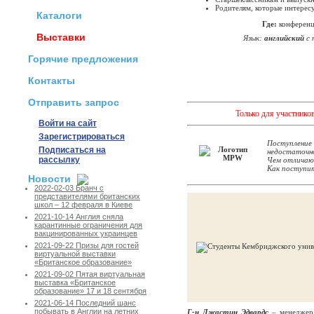
Родителям, которые интерес
Каталоги
Где:
конференц-
Выставки
Язык:
английский
с 
Горячие предложения
Контакты
Отправить запрос
Только для участников
Войти на сайт
Зарегистрироваться
Поступление
Подписаться на
недостаточн
рассылку
Чем отличают
Как поступит
Новости
2022-02-03 Бранч с
представителями британских
школ – 12 февраля в Киеве
2021-10-14 Англия сняла
карантинные ограничения для
вакцинированных украинцев
2021-09-22 Призы для гостей
виртуальной выставки
«Британское образование»
2021-09-02 Пятая виртуальная
выставка «Британское
образование» 17 и 18 сентября
2021-06-14 Последний шанс
побывать в Англии на летних
Г-н Джастин Эдвардс
– менеджер 