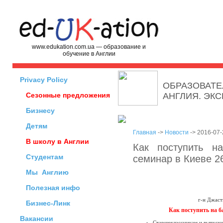
www.edukation.com.ua — образование и
обучение в Англии
Privacy Policy
ОБРАЗОВАТЕ
Сезонные предложения
АНГЛИЯ. ЭК
Бизнесу
Детям
Главная
->
Новости
-> 2016-07-
В школу в Англии
Как поступить на
Студентам
семинар в Киеве 2
Мы
Англию
Полезная инфо
г-н Джаст
Бизнес-Линк
Как поступить на б
Вакансии
Старшеклассникам и выпускн