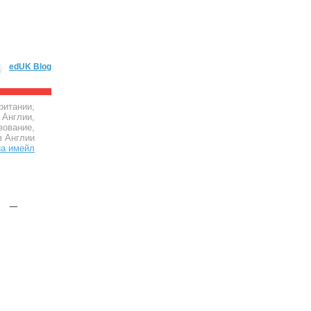
edUK Blog
ритании,
 Англии,
зование,
в Англии
а –