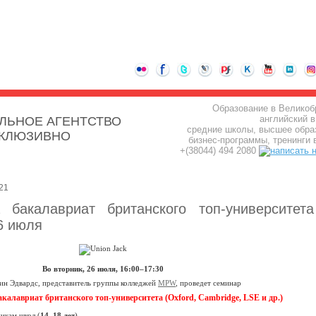
Образование в Великоб
английский в
ЛЬНОЕ АГЕНТСТВО
средние школы, высшее обра
СКЛЮЗИВНО
бизнес-программы, тренинги 
+(38044) 494 2080
21
 бакалавриат британского топ-университет
6 июля
Во вторник, 26 июля, 16:00–17:30
ин Эдвардс, представитель группы колледжей
MPW
, проведет семинар
акалавриат британского топ-университета (Oxford, Cambridge, LSE и др.)
икам школ (
14–18 лет
).