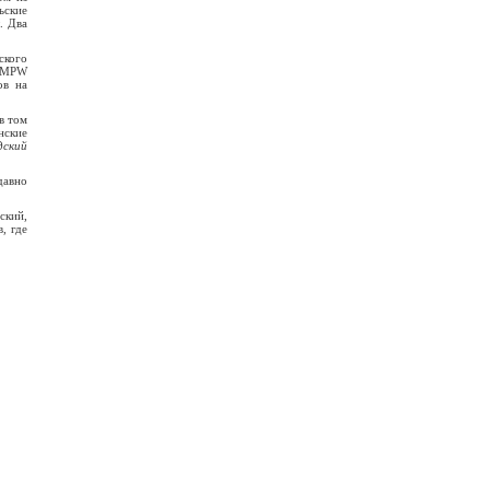
ьские
. Два
ского
. MPW
ов на
в том
ские
ский
давно
ский,
, где