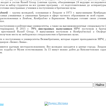
 входит в состав Russell Group (элитная группа, объединяющая 24 ведущие исследовател
ечал за набор студентов на все уровни программ – от подготовительных до аспирантуры
дготовки иностранных учеников к поступлению в британские вузы.
dward)
– группа колледжей, основанная в Лондоне в 1973 г. выпускниками Кембридж
з самых узнаваемых и уважаемых брендов в сфере частного образования во всей стране
, расположенных в
Лондоне
,
Кембридже
и
Бирмингеме
. Колледжи готовят своих ученик
tion
.
оступлению в рейтинговые университеты, а также на высококонкурентные специальности (
етеринарию). В 2015 г.
79% иностранных выпускников
MPW поступили в британ
в престижной
Russell Group
; 9 выпускников поступили в
Кембриджский и Оксфорд
а получили места
на медицинских специальностях
в британских вузах.
ти и поступлению в университеты Великобритании, которые издают преподаватели MPW, 
еджеров «Бизнес-Линка».
няются удачным месторасположением. Все колледжи находятся в центре города. Лондон
ах ходьбы от Музея естествознания. За 15 минут можно дойти до Кенсингтонских садов
ма.
вки