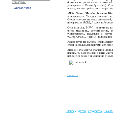
каникулах!
британских университетов, который
университеты Великобритании). Отв
Облако тэгов
последних года работает в сфере по
MPW Group (Mander Portman Woo
университета. Сегодня это один и
Group состоит из трех колледжей
программах
GCSE, A-Level
и
Founda
Основная цель MPW – подготовка к п
числе медицину, стоматологию, в
университеты, входящие в соста
университеты
, и еще 34 выпускник
Руководства по выбору специальнос
стали настольными книгами для мен
Высокие стандарты обучения допол
например, расположен в пяти минут
находится резиденция принца Уилья
Новости
Бизнесу
Детям
Студентам
Выста