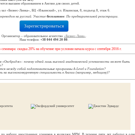
уются высшим образованием в Англии для своих детей.
зал «Бизнес-Линка», БЦ «Ильинский», ул. Ильинская, 8, подъезд 8, этаж 6.
переводом на русский.
Участие
бесплатное
.
По предварительной регистрации.
Зарегистрироваться
Организатор – образовательное агентство
«Бизнес-Линк»
.
Наш телефон:
+38 044 494 20 80
.
 семинара: скидка 20% на обучение при условии начала курса с сентября 2016 г.
 в «Оксбридж»: почему одной лишь высокой академической успеваемости может быть
о?
ся между собой подготовительные программы A-Level и Foundation?
ь на высококонкурентную специальность в Англии (например, медицину)?
по набору иностранных учеников в колледжи MPW. В течение пяти лет работал в одн