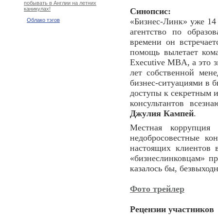
побывать в Англии на летних
каникулах!
Синопсис:
«Бизнес-Линк» уже 14 
Облако тэгов
агентство по образо
времени он встречает
помощь вылетает кома
Executive MBA, а это з
лет собственной мен
бизнес-ситуациями в б
доступы к секретным 
консультантов всез
Джулия Кампей
.
Местная коррупция 
недобросовестные ко
настоящих клиентов 
«бизнеслинковцам» пр
казалось бы, безвыход
Фото трейлер
Рецензии участников