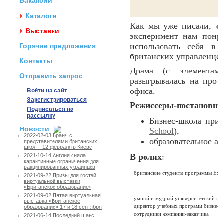
Вакансии
Каталоги
Как мы уже писали,
Выставки
эксперимент нам пон
использовать себя 
Горячие предложения
британских управленц
Контакты
Драма (с элемента
Отправить запрос
разыгрывалась на пр
офиса.
Войти на сайт
Зарегистрироваться
Режиссеры-постанов
Подписаться на
рассылку
Бизнес-школа пр
Новости
School
),
2022-02-03 Бранч с
образовательное 
представителями британских
школ – 12 февраля в Киеве
В ролях:
2021-10-14 Англия сняла
карантинные ограничения для
вакцинированных украинцев
британские студенты программы E
2021-09-22 Призы для гостей
виртуальной выставки
«Британское образование»
2021-09-02 Пятая виртуальная
умный и мудрый университетский 
выставка «Британское
директор учебных программ бизне
образование» 17 и 18 сентября
сотрудники компании-заказчика
2021-06-14 Последний шанс