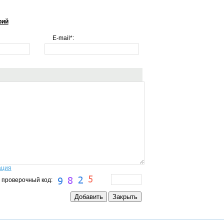
рий
E-mail*:
ация
 проверочный код: