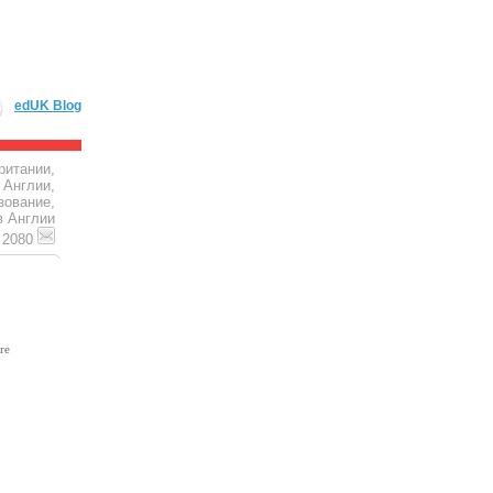
edUK Blog
ритании,
 Англии,
зование,
в Англии
4 2080