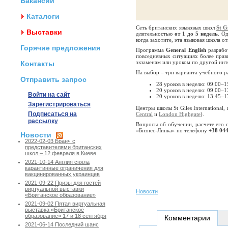
Вакансии
Каталоги
Сеть британских языковых школ
St G
Выставки
длительностью
от 1 до 5 недель
. О
когда захотите, эта языковая школа о
Горячие предложения
Программа
General English
разрабо
повседневных ситуациях более прави
экзаменам или уроком по другой инте
Контакты
На выбор – три варианта учебного р
Отправить запрос
28 уроков в неделю: 09:00
–1
20 уроков в неделю: 09:00–1
Войти на сайт
20 уроков в неделю: 13:45–1
Зарегистрироваться
Центры школы St Giles International
Подписаться на
Central
и
London Highgate
).
рассылку
Вопросы об обучении, расчете его 
«Бизнес-Линка» по телефону
+38 044
Новости
2022-02-03 Бранч с
представителями британских
школ – 12 февраля в Киеве
2021-10-14 Англия сняла
карантинные ограничения для
вакцинированных украинцев
2021-09-22 Призы для гостей
виртуальной выставки
Новости
«Британское образование»
2021-09-02 Пятая виртуальная
выставка «Британское
образование» 17 и 18 сентября
Комментарии
2021-06-14 Последний шанс