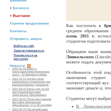
Вакансии
Каталоги
Выставки
Горячие предложения
Как поступить в
бр
среднем образовании 
Контакты
осень 2011 г.
истекл
Отправить запрос
студентом подготовите
Войти на сайт
Зарегистрироваться
Обращаем ваше вним
Подписаться на
Линкольском
(Lincoln
рассылку
можете подать докуме
Новости
2022-02-03 Бранч с
Особенность этой под
представителями британских
школ – 12 февраля в Киеве
окончания студент
2021-10-14 Англия сняла
соответствующий вуз.
карантинные ограничения для
вакцинированных украинцев
экономит деньги и, что
2021-09-22 Призы для гостей
виртуальной выставки
«Британское образование»
Студенты могут выбра
2021-09-02 Пятая виртуальная
выставка «Британское
образование» 17 и 18 сентября
В Линкольнском
2021-06-14 Последний шанс