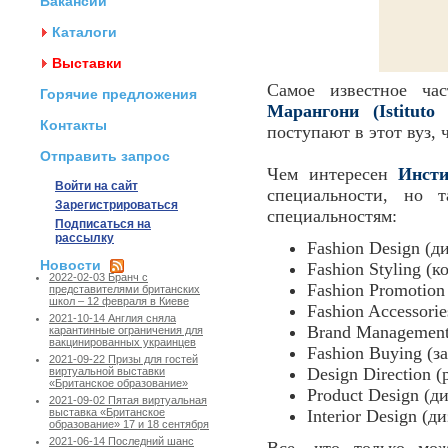
Вакансии
Каталоги
Выставки
Самое известное ча
Горячие предложения
Марангони (Istituto
Контакты
поступают в этот вуз,
Отправить запрос
Чем интересен
Инст
Войти на сайт
специальности, но 
Зарегистрироваться
специальностям:
Подписаться на
рассылку
Fashion Design (д
Новости
Fashion Styling (
2022-02-03 Бранч с
Fashion Promotion
представителями британских
школ – 12 февраля в Киеве
Fashion Accessorie
2021-10-14 Англия сняла
Brand Management
карантинные ограничения для
вакцинированных украинцев
Fashion Buying (з
2021-09-22 Призы для гостей
Design Direction (
виртуальной выставки
«Британское образование»
Product Design (д
2021-09-02 Пятая виртуальная
Interior Design (д
выставка «Британское
образование» 17 и 18 сентября
2021-06-14 Последний шанс