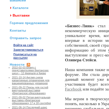
Вакансии
Каталоги
Выставки
Горячие предложения
«Бизнес-Линк»
стал п
Контакты
некоммерческую иниц
уникальное время, ко
Отправить запрос
впервые в истории м
собственной, своей стр
Войти на сайт
информацию об этом у
Зарегистрироваться
Подписаться на
выступление и пресс-к
рассылку
Оливера Стейси
.
Новости
2022-02-03 Бранч с
Наша компания также н
представителями британских
школ – 12 февраля в Киеве
форуме. Им стала дир
2021-10-14 Англия сняла
данный момент уже в
карантинные ограничения для
вакцинированных украинцев
участников будет все
2021-09-22 Призы для гостей
F
acebook
или подайте за
виртуальной выставки
«Британское образование»
2021-09-02 Пятая виртуальная
Мы верим в творческу
выставка «Британское
понять, насколько в Ук
образование» 17 и 18 сентября
2021-06-14 Последний шанс
решению глобальных пр