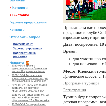
Вакансии
Каталоги
Выставки
Горячие предложения
Приглашаем вас прове
Контакты
празднике в клубе Gol
Отправить запрос
взрослые могут принят
Дата:
воскресенье,
18 
Войти на сайт
Зарегистрироваться
Время:
Подписаться на
рассылку
для участников с
Новости
для новичков –
с 
2022-02-03 Бранч с
представителями британских
Место:
Киевский гольф
школ – 12 февраля в Киеве
Гриневское шоссе, с. 
2021-10-14 Англия сняла
карантинные ограничения для
вакцинированных украинцев
Программа турнира
2021-09-22 Призы для гостей
виртуальной выставки
Регистрация
«Британское образование»
2021-09-02 Пятая виртуальная
Турнир будет сопровож
выставка «Британское
образование» 17 и 18 сентября
детская программа, ве
2021-06-14 Последний шанс