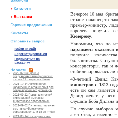
Вакансии
Каталоги
Вечером 10 мая брита
Выставки
стране наконец-то з
премьер-министр, лид
Горячие предложения
королева поручила сф
Контакты
Кэмерону.
Отправить запрос
Напомним, что по ит
парламент оказался 
Войти на сайт
Зарегистрироваться
получила количеств
Подписаться на
большинства. Ситуаци
рассылку
консерваторы, так и 
Новости
стабилизировалась лиш
2022-02-03 Бранч с
представителями британских
43-летний Дэвид К
школ – 12 февраля в Киеве
министров с 1812 год
2021-10-14 Англия сняла
карантинные ограничения для
есть он сам является
вакцинированных украинцев
Дэвид женат, у него 
2021-09-22 Призы для гостей
виртуальной выставки
слушать Боба Дилана и
«Британское образование»
2021-09-02 Пятая виртуальная
По случаю выборов м
выставка «Британское
образование» 17 и 18 сентября
агентства, а именно 
2021-06-14 Последний шанс