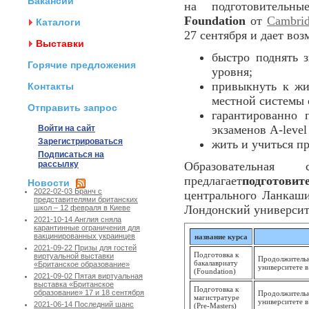
Вакансии
на подготовительн
Foundation
от
Cambri
Каталоги
27 сентября и дает воз
Выставки
быстро поднять 
Горячие предложения
уровня;
привыкнуть к жи
Контакты
местной системы 
Отправить запрос
гарантированно 
экзаменов A-level
Войти на сайт
Зарегистрироваться
жить и учиться п
Подписаться на
рассылку
Образовательная с
предлагает
подготовит
Новости
2022-02-03 Бранч с
центрального Ланкашир
представителями британских
Лондонский университе
школ – 12 февраля в Киеве
2021-10-14 Англия сняла
карантинные ограничения для
вакцинированных украинцев
название курса
2021-09-22 Призы для гостей
Подготовка к
виртуальной выставки
Продолжительн
бакалавриату
«Британское образование»
университете в
(Foundation)
2021-09-02 Пятая виртуальная
выставка «Британское
Подготовка к
образование» 17 и 18 сентября
Продолжительн
магистратуре
университете в
2021-06-14 Последний шанс
(Pre-Masters)