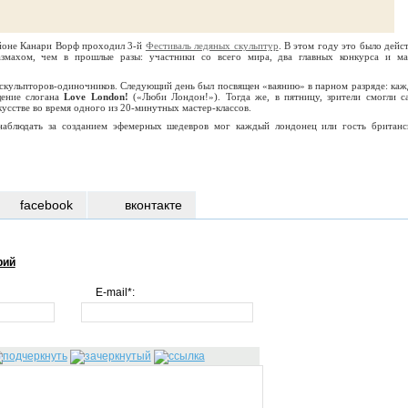
йоне Канари Ворф проходил 3-й
Фестиваль ледяных скульптур
. В этом году это было дейст
змахом, чем в прошлые разы: участники со всего мира, два главных конкурса и ма
й скульпторов-одиночников. Следующий день был посвящен «ваянию» в парном разряде: каж
щение слогана
Love London!
(«Люби Лондон!»). Тогда же, в пятницу, зрители смогли с
кусстве во время одного из 20-минутных мастер-классов.
наблюдать за созданием эфемерных шедевров мог каждый лондонец или гость британс
facebook
вконтакте
рий
E-mail*: