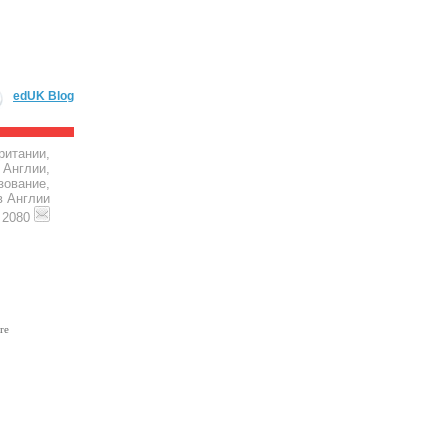
edUK Blog
ритании,
 Англии,
зование,
в Англии
4 2080