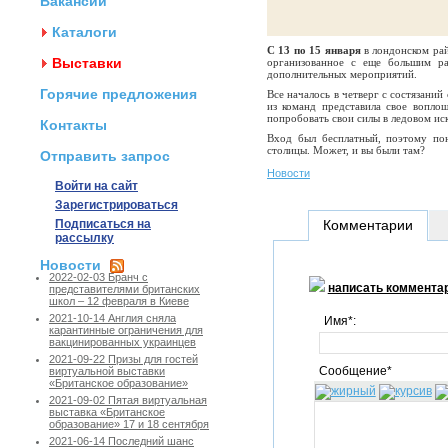
Вакансии
Каталоги
С 13 по 15 января
в лондонском ра
Выставки
организованное с еще большим ра
дополнительных мероприятий.
Горячие предложения
Все началось в четверг с состязани
из команд представила свое вопло
попробовать свои силы в ледовом ис
Контакты
Вход был бесплатный, поэтому по
столицы. Может, и вы были там?
Отправить запрос
Новости
Войти на сайт
Зарегистрироваться
Подписаться на
Комментарии
рассылку
Новости
2022-02-03 Бранч с
написать коммента
представителями британских
школ – 12 февраля в Киеве
2021-10-14 Англия сняла
Имя*:
карантинные ограничения для
вакцинированных украинцев
2021-09-22 Призы для гостей
Сообщение*
виртуальной выставки
«Британское образование»
2021-09-02 Пятая виртуальная
выставка «Британское
образование» 17 и 18 сентября
2021-06-14 Последний шанс