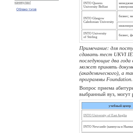
каникулах!
INTO Queens
менеджме
University Belfast
электрони
Облако тэгов
бизнес; м
INTO Glasgow
Caledonian University
инженерно
INTO University
бизнес, ф
of Stirling
Примечание: для посту
сдавать тест UKVI IEL
последующие два года 
может принять докуме
(академического), а т
программы Foundation.
Вопрос приема абитури
выбранный вуз, могут 
учебный центр
INTO University of East Anglia
INTO Newcastle (кампусы в Ньюка