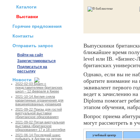
Каталоги
Выставки
Горячие предложения
Контакты
Выпускники британски
Отправить запрос
ближайшее время получ
Войти на сайт
level или IB. «Бизнес-
Зарегистрироваться
британских университе
Подписаться на
рассылку
Однако, если вы не на
Новости
обратите внимание на
2022-02-03 Бранч с
эквивалент первого го
представителями британских
школ – 12 февраля в Киеве
ведет к зачислению на
2021-10-14 Англия сняла
Diploma помогает ребя
карантинные ограничения для
вакцинированных украинцев
этапом обучения, набр
2021-09-22 Призы для гостей
виртуальной выставки
Вопрос приема абитури
«Британское образование»
могут рассмотреть в у
2021-09-02 Пятая виртуальная
выставка «Британское
образование» 17 и 18 сентября
учебный центр
2021-06-14 Последний шанс
побывать в Англии на летних