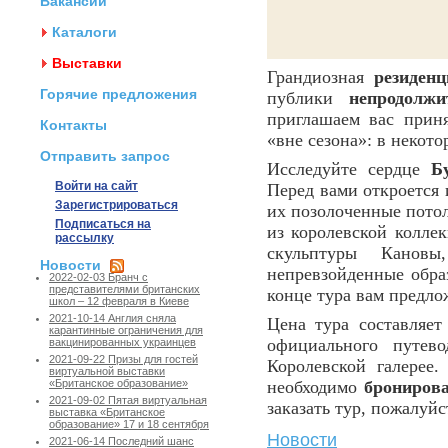
Вакансии
Каталоги
Выставки
Грандиозная
резиден
Горячие предложения
публики
непродолжи
приглашаем вас прин
Контакты
«вне сезона»: в некото
Отправить запрос
Исследуйте сердце
Б
Войти на сайт
Перед вами откроется 
Зарегистрироваться
их позолоченные пото
Подписаться на
из королевской коллек
рассылку
скульптуры Канов
Новости
непревзойденные обра
2022-02-03 Бранч с
представителями британских
конце тура вам предло
школ – 12 февраля в Киеве
2021-10-14 Англия сняла
Цена тура составляе
карантинные ограничения для
официального путев
вакцинированных украинцев
2021-09-22 Призы для гостей
Королевской галерее
виртуальной выставки
необходимо
брониров
«Британское образование»
2021-09-02 Пятая виртуальная
заказать тур, пожалуйс
выставка «Британское
образование» 17 и 18 сентября
Новости
2021-06-14 Последний шанс